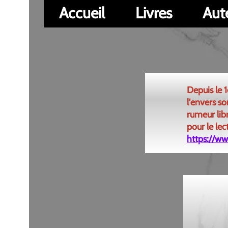
Accueil
Livres
Auteurs
Depuis le 1er janvi
l'envers sont deve
rumeur libre Editi
pour le lecteur...
https://www.larume
Ed