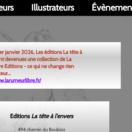
Illustrateurs
Évènements
er 2026, Les éditions La tête à
nues une collection de La
ons - ce qui ne change rien
urlibre.fr/
itions
La tête à l'envers
494 chemin du Boubioz