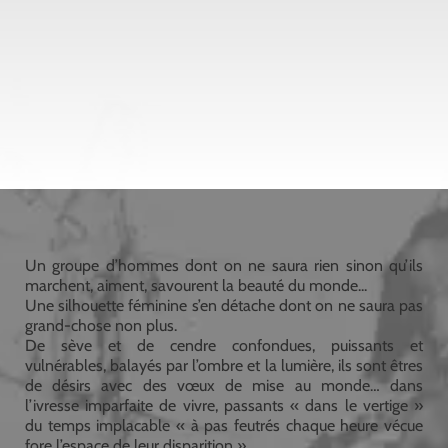
Un groupe d’hommes dont on ne saura rien sinon qu’ils
marchent, aiment, savourent la beauté du monde...
Une silhouette féminine s’en détache dont on ne saura pas
grand-chose non plus.
De sève et de cendre confondues, puissants et
vulnérables, balayés par l’ombre et la lumière, ils sont êtres
de désirs avec des vœux de mise au monde… dans
l’ivresse imparfaite de vivre, passants « dans le vertige »
du temps implacable « à pas feutrés chaque heure vécue
fore l’espace de leur disparition ».