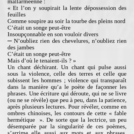
mallarméenne :
« Et l’on y soupirait la lente dépossession des
feuilles
Comme soupire au soir la tourbe des pleins nord
C’était un songe peut-être
Insoupçonnable en son vouloir divers
—
N’oubliez rien des chevelures, n’oubliez rien
des jambes
C’était un songe peut-être
Mais d’où le tenaient-ils ? »
Un chant déchirant. Un chant qui pulse aussi
sous la violence, celle des terres et celle que
subissent les hommes ; violence qui transparaît
dans la manière qu’a le poète de façonner les
phrases. Une écriture qui déroute, qui ne se livre
(ou ne se révèle) que peu à peu, dans la patience,
après plusieurs lectures. Pour révéler, comme en
ombres chinoises, les contours de cette « fable
hermétique ». De sorte que la lectrice, un peu
désemparée par la singularité de ces poèmes,
s’arrime elle aussi aux mots et aux phrases,