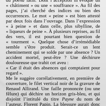
du
poena
latin. Dont l’acception m’évoque un
« châtiment » ou une « souffrance ». Au fil des
pages, j’ai cherché des indices ou bien des
occurrences. Le mot « peine » est bien attesté
par deux fois dans l’ouvrage. Dans l’expression
« à peine » et dans celle, plus sibylline, de
« liqueurs de peine ». À plusieurs reprises, au fil
des vers, il est pourtant bien question de
« tourment ». Quelque chose d’irrémédiable
semble s’être produit. Serait-ce un lent
cheminement qui se solde par une absence ? Un
accident mortel, peut-être ? Une déchirure
douloureuse que trahit cet aveu :
« Car il était des absences qui comptaient pour
regard ».
Me le suggère corrélativement, en première de
couverture, le filet vertical noir de la gravure de
Renaud Allirand. Une faille prononcée (ou une
fêlure) qui déchire un horizon gris-bleu, et qui
disjoint l’intitulé du titre
Payne
du nom de
l’auteur, Florent Papin. La blessure aurait donc