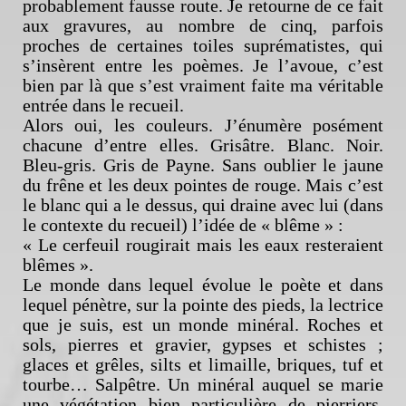
probablement fausse route. Je retourne de ce fait
aux gravures, au nombre de cinq, parfois
proches de certaines toiles suprématistes, qui
s’insèrent entre les poèmes. Je l’avoue, c’est
bien par là que s’est vraiment faite ma véritable
entrée dans le recueil.
Alors oui, les couleurs. J’énumère posément
chacune d’entre elles. Grisâtre. Blanc. Noir.
Bleu-gris. Gris de Payne. Sans oublier le jaune
du frêne et les deux pointes de rouge. Mais c’est
le blanc qui a le dessus, qui draine avec lui (dans
le contexte du recueil) l’idée de « blême » :
« Le cerfeuil rougirait mais les eaux resteraient
blêmes ».
Le monde dans lequel évolue le poète et dans
lequel pénètre, sur la pointe des pieds, la lectrice
que je suis, est un monde minéral. Roches et
sols, pierres et gravier, gypses et schistes ;
glaces et grêles, silts et limaille, briques, tuf et
tourbe… Salpêtre. Un minéral auquel se marie
une végétation bien particulière de pierriers,