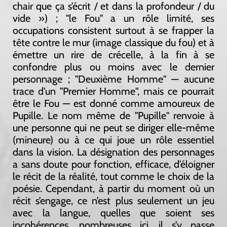
chair que ça s’écrit / et dans la profondeur / du
vide ») ; "le Fou" a un rôle limité, ses
occupations consistent surtout à se frapper la
tête contre le mur (image classique du fou) et à
émettre un rire de crécelle, à la fin à se
confondre plus ou moins avec le dernier
personnage ; "Deuxième Homme" — aucune
trace d’un "Premier Homme", mais ce pourrait
être le Fou — est donné comme amoureux de
Pupille. Le nom même de "Pupille" renvoie à
une personne qui ne peut se diriger elle-même
(mineure) ou à ce qui joue un rôle essentiel
dans la vision. La désignation des personnages
a sans doute pour fonction, efficace, d’éloigner
le récit de la réalité, tout comme le choix de la
poésie. Cependant, à partir du moment où un
récit s’engage, ce n’est plus seulement un jeu
avec la langue, quelles que soient ses
incohérences, nombreuses ici, il s’y passe