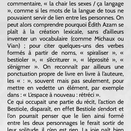
commentaire, « la chair les sexes / ça langage
», comme si les mots de la langue de tous ne
pouvaient servir de lien entre les personnes. On
peut alors comprendre pourquoi Édith Azam se
plaît à la création lexicale, sans d’ailleurs
inventer un vocabulaire (comme Michaux ou
Vian) ; pour citer quelques-uns des verbes
formés à partir de noms, « spiraliser », «
bestioler », « s’écriturer », « léprosité », «
s’énigmer ». On reconnaît par ailleurs une
ponctuation propre de livre en livre à l’auteure,
les « : », souvent mais pas seulement, pour
mettre en vedette un élément, par exemple
dans : « L’espace à nouveau : rétréci ».
Ce qui occupait une partie du récit, l’action de
Bestiole, disparaît, en effet Bestiole s’endort et
l’on pourrait penser que le lien ainsi formé
entre les deux personnages le ferait sortir de
leur solitude, il n’en est rien. La joie naît bien