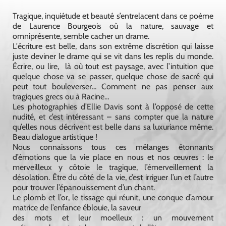
Tragique, inquiétude et beauté s’entrelacent dans ce poème
de Laurence Bourgeois où la nature, sauvage et
omniprésente, semble cacher un drame.
L'écriture est belle, dans son extrême discrétion qui laisse
juste deviner le drame qui se vit dans les replis du monde.
Écrire, ou lire, là où tout est paysage, avec l’intuition que
quelque chose va se passer, quelque chose de sacré qui
peut tout bouleverser... Comment ne pas penser aux
tragiques grecs ou à Racine…
Les photographies d’Ellie Davis sont à l’opposé de cette
nudité, et c’est intéressant – sans compter que la nature
qu’elles nous décrivent est belle dans sa luxuriance même.
Beau dialogue artistique !
Nous connaissons tous ces mélanges étonnants
d’émotions que la vie place en nous et nos œuvres : le
merveilleux y côtoie le tragique, l’émerveillement la
désolation. Être du côté de la vie, c’est irriguer l’un et l’autre
pour trouver l’épanouissement d’un chant.
Le plomb et l’or, le tissage qui réunit, une conque d’amour
matrice de l’enfance éblouie, la saveur
des mots et leur moelleux : un mouvement