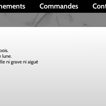
Commandes
Contact
P
 aiguë