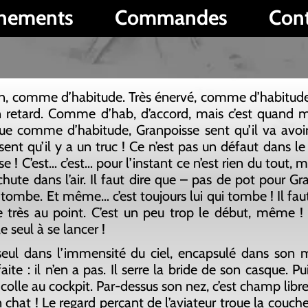
Commandes
Contact
P
bitude. Très énervé, comme d’habitude, parce qu’en 
me d’hab, d’accord, mais c’est quand même pas une 
bitude, Granpoisse sent qu’il va avoir des problèm
un truc ! Ce n’est pas un défaut dans le bruit infernal
 pour l’instant ce n’est rien du tout, mais quelque ch
ir. Il faut dire que – pas de pot pour Granpoisse – les
e… c’est toujours lui qui tombe ! Il faut dire aussi, l’av
t. C’est un peu trop le début, même ! Granpoisse de
cer !
mmensité du ciel, encapsulé dans son minuscule véhic
 a pas. Il serre la bride de son casque. Puis lève le nez
t. Par-dessus son nez, c’est champ libre pour la vue ! 
gard perçant de l’aviateur troue la couche d'ozone, mais,