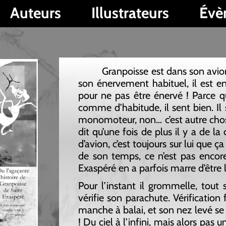
s
Illustrateurs
Évènements
Granpoisse est dans son avion, comme d’ha
son énervement habituel, il est en retard. Com
pour ne pas être énervé ! Parce que comme d’ha
comme d’habitude, il sent bien. Il sent qu’il y a 
monomoteur, non… c’est autre chose ! C’est… c’est…
dit qu’une fois de plus il y a de la chute dans l’a
d’avion, c’est toujours sur lui que ça tombe. Et mêm
de son temps, ce n’est pas encore très au poin
Exaspéré en a parfois marre d’être le seul à se lan
Pour l’instant il grommelle, tout seul dans l’i
vérifie son parachute. Vérification faite : il n’en
manche à balai, et son nez levé se colle au cockpi
! Du ciel à l’infini, mais alors pas un chat ! Le re