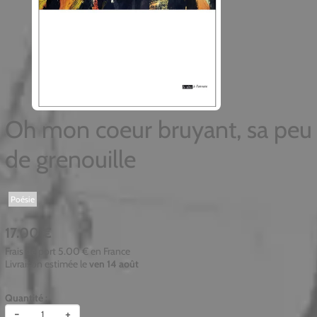
Oh mon coeur bruyant, sa peu
de grenouille
Poésie
17.00 €
Frais de port
5.00 €
en France
Livraison estimée le
ven 14 août
Quantité :
-
+