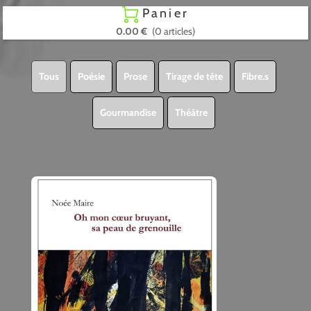
Panier

0.00 €
(0 articles)
Tous
Poésie
Prose
Tirage de tête
Fibre.s
Gourmandise
Théâtre