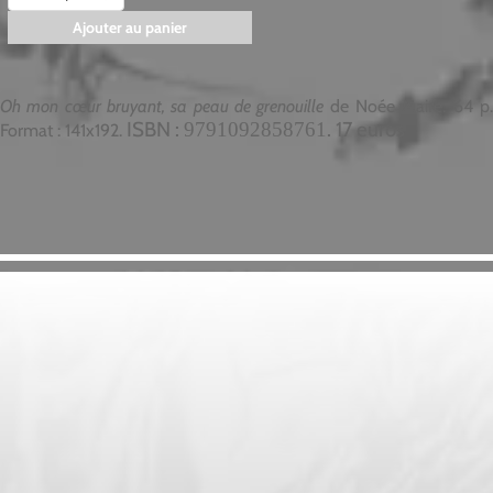
Ajouter au panier
Oh mon cœur bruyant, sa peau de grenouille
de Noée Maire. 64 p
ISBN :
. 17 euros
9791092858761
Format : 141x192.