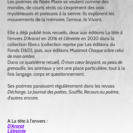
Les poèmes de Noée Maire se veulent comme des
mondes, de courts récits où s’expriment des voix
mystérieuses et poreuses à la sienne. Ils explorent les
mouvements de la mémoire, l’amour, le Vivant.
Elle a déjà publié trois recueils, deux aux éditions La tête à
l’envers
D’Ararat
en 2016 et
L’étreinte
en 2020 dans la
collection fibre.s (collection reprise par Les éditions du
Fonds D&D), puis, aux éditions Musimot
Chaque arbre celui
de mon ombre.
Dans ce quatrième recueil,
Ô
mon cœur bruyant, sa peau de
grenouille,
les animaux y ont une place particulière, tout à la
fois langage, corps et questionnement.
Ses poèmes paraissent régulièrement dans les revues
Décharge
,
Le Journal des poètes
,
Souffle, Recours au poème
,
d’autres encore.
A La tête à l'envers :
D’Ararat
L'étreinte