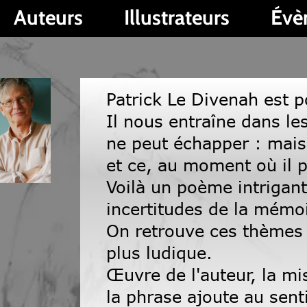
s
Illustrateurs
Évènements
Patrick Le Divenah est poète et pr
Il nous entraîne dans les méandres
ne peut échapper : mais que lui a
et ce, au moment où il partait ?
Voilà un poème intrigant et troubla
incertitudes de la mémoire.
On retrouve ces thèmes dans le s
plus ludique.
Œuvre de l'auteur, la mise en pag
la phrase ajoute au sentiment d'in