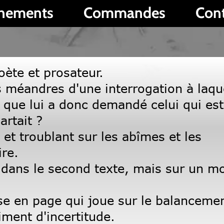
Commandes
Contact
P
osateur.
 d'une interrogation à laquelle il
 donc demandé celui qui est parti
nt sur les abîmes et les
econd texte, mais sur un mode
e qui joue sur le balancement de
certitude.