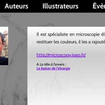
s
Illustrateurs
Évènements
Il est spécialiste en microscopie électronique 
restituer les couleurs, il les a rajoutées grâce aux
http://microscopy.ipgp.fr/
A
La tête à l'enver
s :
Le baiser de l'étrange