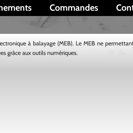
Commandes
Contact
P
à balayage (MEB). Le MEB ne permettant pas de
 outils numériques.